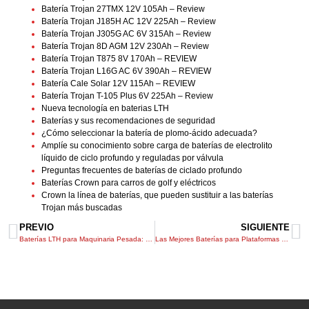
Batería Trojan 27TMX 12V 105Ah – Review
Batería Trojan J185H AC 12V 225Ah – Review
Batería Trojan J305G AC 6V 315Ah – Review
Batería Trojan 8D AGM 12V 230Ah – Review
Batería Trojan T875 8V 170Ah – REVIEW
Batería Trojan L16G AC 6V 390Ah – REVIEW
Batería Cale Solar 12V 115Ah – REVIEW
Batería Trojan T-105 Plus 6V 225Ah – Review
Nueva tecnología en baterias LTH
Baterías y sus recomendaciones de seguridad
¿Cómo seleccionar la batería de plomo-ácido adecuada?
Amplíe su conocimiento sobre carga de baterías de electrolito
líquido de ciclo profundo y reguladas por válvula
Preguntas frecuentes de baterías de ciclado profundo
Baterías Crown para carros de golf y eléctricos
Crown la línea de baterías, que pueden sustituir a las baterías
Trojan más buscadas
PREVIO
SIGUIENTE
Baterías LTH para Maquinaria Pesada: Potencia y Durabilidad para Equipos Industriales
Las Mejores Baterías para Plataformas Elevadoras Genie, JLG y Haulotte: Rendimiento y Durabilidad Garantizados