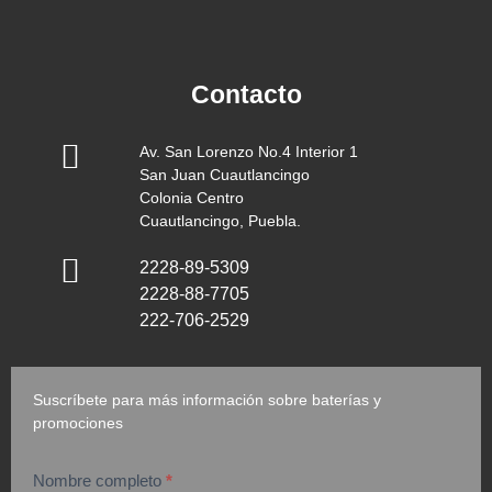
Contacto
Av. San Lorenzo No.4 Interior 1
San Juan Cuautlancingo
Colonia Centro
Cuautlancingo, Puebla.
2228-89-5309
2228-88-7705
222-706-2529
Suscríbete para más información sobre baterías y
promociones
Nombre completo
*
suscripción