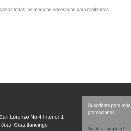
amos todas las medidas necesarias para realizarlos
o
Suscríbete para más 
promociones
San Lorenzo No.4 Interior 1
 Juan Cuautlancingo
Nombre completo
*
suscripción