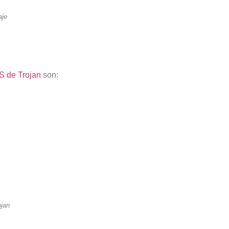
aje
S de Trojan
son:
ojan