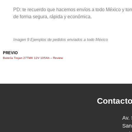
PD: te recuerdo que hacemos envíos a todo México y tom
de forma segura, rápida y económica.
Imagen 9 Ejemplos de pedidos enviados a todo México
PREVIO
Batería Trojan 27TMX 12V 105Ah – Review
Contact
Av. 
San