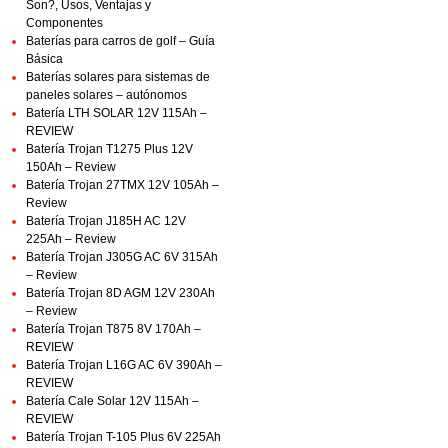
Son?, Usos, Ventajas y
Componentes
Baterías para carros de golf – Guía
Básica
Baterías solares para sistemas de
paneles solares – autónomos
Batería LTH SOLAR 12V 115Ah –
REVIEW
Batería Trojan T1275 Plus 12V
150Ah – Review
Batería Trojan 27TMX 12V 105Ah –
Review
Batería Trojan J185H AC 12V
225Ah – Review
Batería Trojan J305G AC 6V 315Ah
– Review
Batería Trojan 8D AGM 12V 230Ah
– Review
Batería Trojan T875 8V 170Ah –
REVIEW
Batería Trojan L16G AC 6V 390Ah –
REVIEW
Batería Cale Solar 12V 115Ah –
REVIEW
Batería Trojan T-105 Plus 6V 225Ah