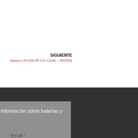
SIGUIENTE
Batería LTH SOLAR 12V 115Ah – REVIEW
información sobre baterías y
Email
*