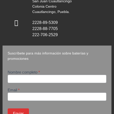
San Juan Cuautlancingo
Colonia Centro
Cuautlancingo, Puebla.
2228-89-5309
2228-88-7705
222-706-2529
Suscríbete para más información sobre baterías y
promociones
Nombre completo
*
suscripción
Email
*
Enviar