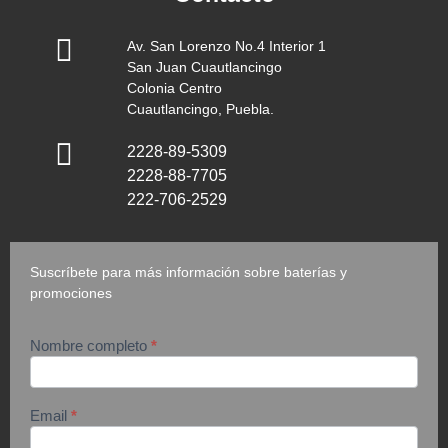
Av. San Lorenzo No.4 Interior 1
San Juan Cuautlancingo
Colonia Centro
Cuautlancingo, Puebla.
2228-89-5309
2228-88-7705
222-706-2529
Suscríbete para más información sobre baterías y
promociones
Nombre completo
*
suscripción
Email
*