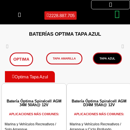
2228.887.705
BATERÍAS OPTIMA TAPA AZUL
OPTIMA
TAPA AMARILLA
TAPA AZUL
Optima Tapa Azul
Batería Óptima Spiralcell AGM
Batería Óptima Spiralcell AGM
34M 50Ah@ 12V
D34M 55Ah@ 12V
APLICACIONES MÁS COMUNES:
APLICACIONES MÁS COMUNES:
Marina y Vehículos Recreativos /
Marina y Vehículos Recreativos /
Solo Arranque
Arranque y Ciclo Profundo