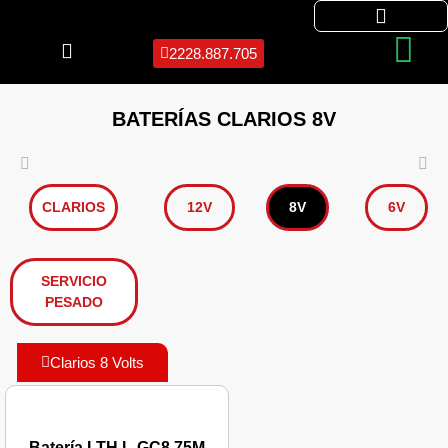
2228.887.705
BATERÍAS CLARIOS 8V
CLARIOS
12V
8V
6V
SERVICIO
PESADO
Clarios 8 Volts
Batería LTH L-GC8 75M