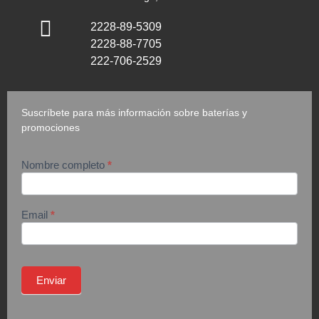
2228-89-5309
2228-88-7705
222-706-2529
Suscríbete para más información sobre baterías y
promociones
Nombre completo
*
suscripción
Email
*
Enviar