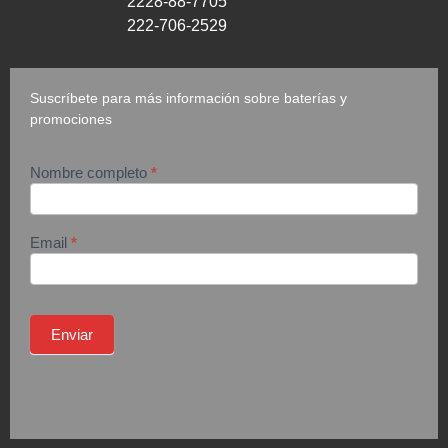
2228-88-7705
222-706-2529
Suscríbete para más información sobre baterías y
promociones
Nombre completo
*
suscripción
Email
*
Enviar