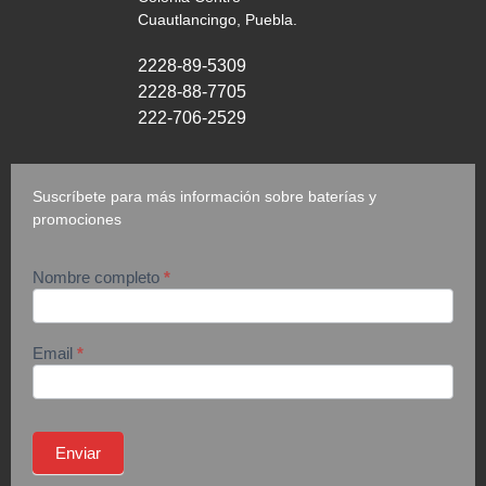
Cuautlancingo, Puebla.
2228-89-5309
2228-88-7705
222-706-2529
Suscríbete para más información sobre baterías y
promociones
Nombre completo
*
suscripción
Email
*
Enviar